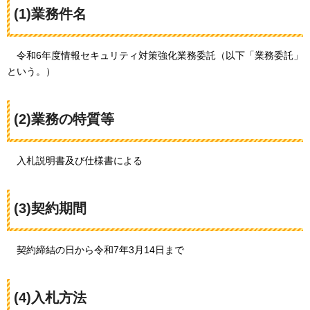
(1)業務件名
令和6年度情報セキュリティ
対策強化業務委託（以下「業務委託」
という。）
(2)業務の特質等
入札説明書
及び仕様書による
(3)契約期間
契約締結の日から
令和7年3月14日まで
(4)入札方法