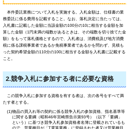
本件
委託業務について入札を実施する。入札金額は、仕様書の業
務委託に係る費用を記載すること。なお、落札決定に当たっては、
入札書に記載した金額に当該金額の100分の10に相当する金額を加
算した金額（1円未満の端数があるときは、その端数を切り捨てた金
額）をもって落札価格とするので、入札者は、消費税及び地方消費
税に係る課税事業者であるか免税事業者であるかを問わず、見積も
った契約希望金額の110分の100に相当する金額を入札書に記載する
こと。
2.競争入札に参加する者に必要な資格
この
競争入札に参加する資格を有する者は、次の各号をすべて満
たす者とする。
(1)物品の買入れ等の契約に係る競争入札の参加資格、指名基準等
に関する要綱（昭和46年宮崎県告示第93号）（以下「要綱」
という）に基づき競争入札参加資格者名簿に登載されているも
ので、営業種目が「T電算業務」に登録された者又は営業種目