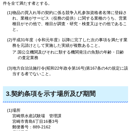
件を全て満たす者とする。
(1)物品の買入れ等の契約に係る競争入札参加資格者名簿に登録さ
れ、業種がサービス（役務の提供）に関する業種のうち、営業
種目がその他で、種目が調査・研究・検査又はその他であるこ
と。
(2)平成31年度（令和元年度）以降に完了した次の事項を満たす業
務を元請けとして実施した実績が複数あること。
ア.国公立機関及びそれに類する機関発注の魚類の年齢・日齢
の査定業務
(3)地方自治法施行令(昭和22年政令第16号)第167条の4の規定に該
当する者でないこと。
3.契約条項を示す場所及び期間
(1)場所
宮崎県水産試験場
管
理課
宮崎市青島6丁目16番3号
郵便番号：889-2162