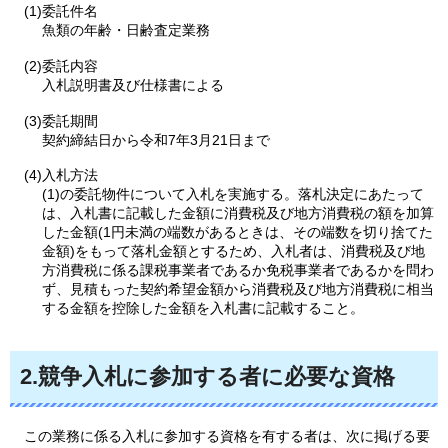
(1)委託件名
魚類の年齢・日齢査定業務
(2)委託内容
入札説明書及び仕様書による
(3)委託期間
契約締結日から令和7年3月21日まで
(4)入札方法
(1)の委託物件について入札を実施する。落札決定にあたって
は、入札書に記載した金額に消費税及び地方消費税の額を加算
した金額(1円未満の端数があるときは、その端数を切り捨てた
金額)をもって落札金額とするため、入札者は、消費税及び地
方消費税に係る課税事業者であるか免税事業者であるかを問わ
ず、見積もった契約希望金額から消費税及び地方消費税に相当
する金額を控除した金額を入札書に記載すること。
2.競争入札に参加する者に必要な資格
この業務に係る入札に参加する資格を有する者は、次に掲げる要