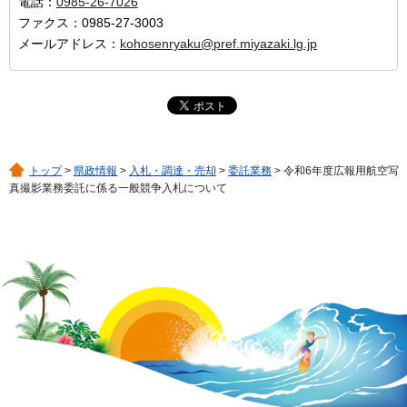
電話：
0985-26-7026
ファクス：0985-27-3003
メールアドレス：
kohosenryaku@pref.miyazaki.lg.jp
トップ
>
県政情報
>
入札・調達・売却
>
委託業務
> 令和6年度広報用航空写
真撮影業務委託に係る一般競争入札について