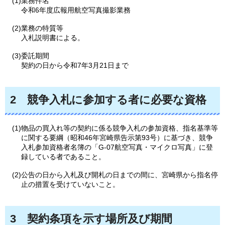
(1)業務件名
令和6年度広報用航空写真撮影業務
(2)業務の特質等
入札説明書による。
(3)委託期間
契約の日から令和7年3月21日まで
2
競争
入札に参加する者に必要な資格
(1)物品の買入れ等の契約に係る競争入札の参加資格、指名基準等
に関する要綱（昭和46年宮崎県告示第93号）に基づき、競争
入札参加資格者名簿の「G-07航空写真・マイクロ写真」に登
録している者であること。
(2)公告の日から入札及び開札の日までの間に、宮崎県から指名停
止の措置を受けていないこと。
3
契約条項を示す場所及び期間