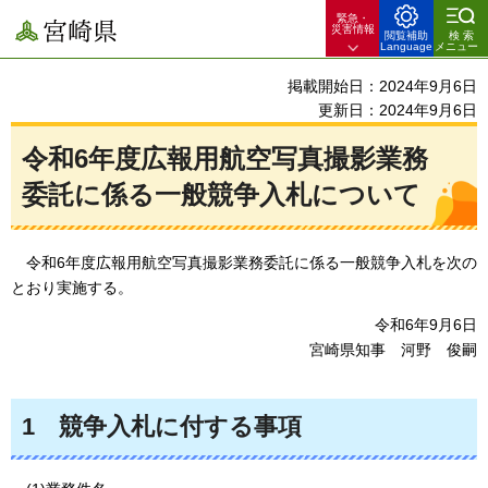
緊急・
宮崎県
災害情報
閲覧補助
検索
Language
メニュー
掲載開始日：2024年9月6日
更新日：2024年9月6日
令和6年度広報用航空写真撮影業務
委託に係る一般競争入札について
令和6年度広報用航空写真撮影業務委託に係る一般競争入札を次の
とおり実施する。
令和6年9月6日
宮崎県知事
河野
俊嗣
1
競争
入札に付する事項