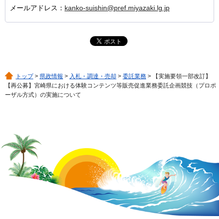
メールアドレス：
kanko-suishin@pref.miyazaki.lg.jp
トップ
>
県政情報
>
入札・調達・売却
>
委託業務
> 【実施要領一部改訂】
【再公募】宮崎県における体験コンテンツ等販売促進業務委託企画競技（プロポ
ーザル方式）の実施について