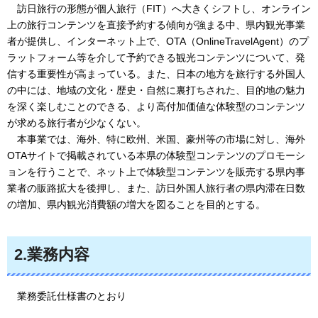
訪日
旅行の形態が個人旅行（FIT）へ大きくシフトし、オンライン
上の旅行コンテンツを直接予約する傾向が強まる中、県内観光事業
者が提供し、インターネット上で、OTA（OnlineTravelAgent）のプ
ラットフォーム等を介して予約できる観光コンテンツについて、発
信する重要性が高まっている。また、日本の地方を旅行する外国人
の中には、地域の文化・歴史・自然に裏打ちされた、目的地の魅力
を深く楽しむことのできる、より高付加価値な体験型のコンテンツ
が求める旅行者が少なくない。
本事業では
、海外、特に欧州、米国、豪州等の市場に対し、海外
OTAサイトで掲載されている本県の体験型コンテンツのプロモーシ
ョンを行うことで、ネット上で体験型コンテンツを販売する県内事
業者の販路拡大を後押し、また、訪日外国人旅行者の県内滞在日数
の増加、県内観光消費額の増大を図ることを目的とする。
2.業務内容
業務委託仕様書のとおり