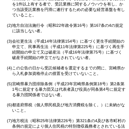
を1件以上有する者で、受託業務に関するノウハウを有し、か
つ当該受託業務を円滑に遂行するための必要な経営基盤を有し
ていること。
(2)地方自治法施行令（昭和22年政令第16号）第167条の4の規定
に該当しない者。
(3)会社更生法（平成14年法律第154号）に基づく更生手続開始の
申立て、民事再生法（平成11年法律第225号）に基づく再生手
続開始の申立て又は破産法（平成16年法律第75号）に基づく
破産手続開始の申立てがなされていない者。
(4)この公告の日から受託候補者を選定するまでの間に、宮崎県か
ら入札参加資格停止の措置を受けていないこと。
(5)宮崎県暴力団排除条例（平成23年宮崎県条例第18号）第2条第
1号に規定する暴力団又は代表者及び役員が同条第4号に規定す
る暴力団関係者ではない者。
(6)都道府県税（個人県民税及び地方消費税を除く。）に未納がな
いこと。
(7)地方税法（昭和25年法律第226号）第321条の4及び各市町村の
条例の規定により個人住民税の特別徴収義務者とされている法